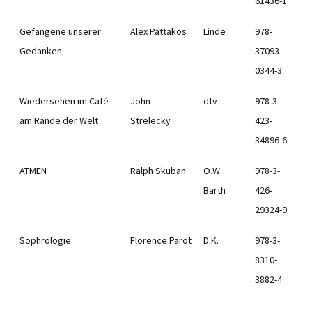
61436-1
Gefangene unserer
Alex Pattakos
Linde
978-
Gedanken
37093-
0344-3
Wiedersehen im Café
John
dtv
978-3-
am Rande der Welt
Strelecky
423-
34896-6
ATMEN
Ralph Skuban
O.W.
978-3-
Barth
426-
29324-9
Sophrologie
Florence Parot
D.K.
978-3-
8310-
3882-4