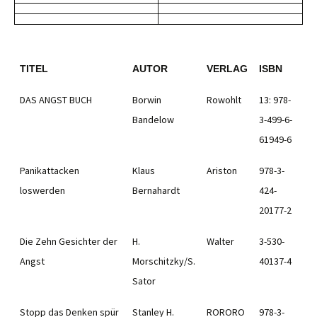
TITEL
AUTOR
VERLAG
ISBN
DAS ANGST BUCH
Borwin
Rowohlt
13: 978-
Bandelow
3-499-6-
61949-6
Panikattacken
Klaus
Ariston
978-3-
loswerden
Bernahardt
424-
20177-2
Die Zehn Gesichter der
H.
Walter
3-530-
Angst
Morschitzky/S.
40137-4
Sator
Stopp das Denken spür
Stanley H.
RORORO
978-3-