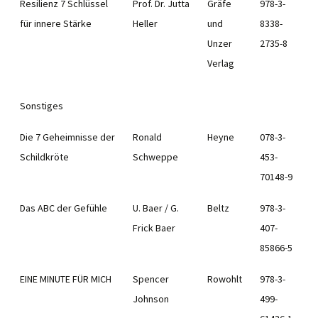
Resilienz 7 Schlüssel
Prof. Dr. Jutta
Gräfe
978-3-
für innere Stärke
Heller
und
8338-
Unzer
2735-8
Verlag
Sonstiges
Die 7 Geheimnisse der
Ronald
Heyne
078-3-
Schildkröte
Schweppe
453-
70148-9
Das ABC der Gefühle
U. Baer / G.
Beltz
978-3-
Frick Baer
407-
85866-5
EINE MINUTE FÜR MICH
Spencer
Rowohlt
978-3-
Johnson
499-