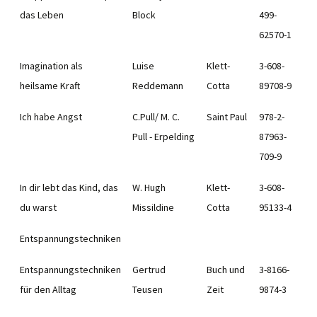
das Leben
Block
499-
62570-1
Imagination als
Luise
Klett-
3-608-
heilsame Kraft
Reddemann
Cotta
89708-9
Ich habe Angst
C.Pull/ M. C.
Saint Paul
978-2-
Pull - Erpelding
87963-
709-9
In dir lebt das Kind, das
W. Hugh
Klett-
3-608-
du warst
Missildine
Cotta
95133-4
Entspannungstechniken
Entspannungstechniken
Gertrud
Buch und
3-8166-
für den Alltag
Teusen
Zeit
9874-3